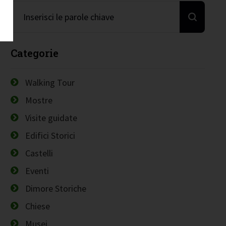
Categorie
Walking Tour
Mostre
Visite guidate
Edifici Storici
Castelli
Eventi
Dimore Storiche
Chiese
Musei