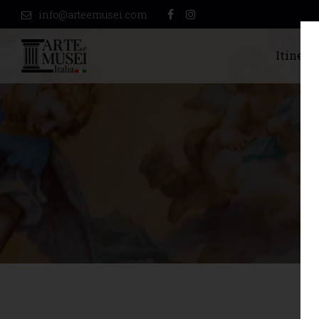
info@arteemusei.com
Itinerar