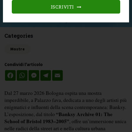
ISCRIVITI
Categories
Mostre
Condividi l'articolo
Facebook
WhatsApp
Messenger
Telegram
Email
Dal 27 marzo 2026 Bologna ospita una mostra 
imperdibile, a Palazzo fava,
 dedicata a uno degli artisti più 
enigmatici e influenti della scena contemporanea: Banksy. 
“Banksy Archive 01: The 
L’esposizione, dal titolo 
School of Bristol 1983–2005”
, offre un’immersione unica 
nelle radici della street art e nella cultura urbana 