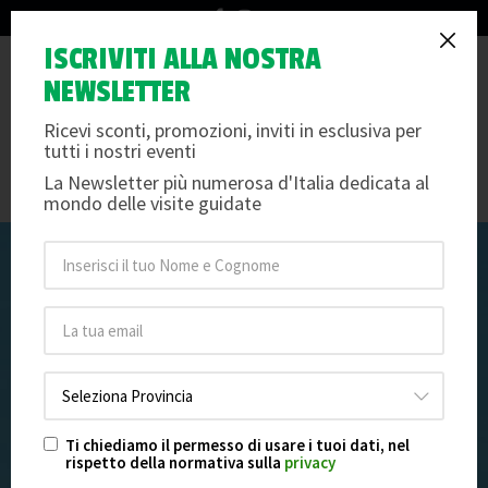
info@arteemusei.com
Mostra Banksy a Bologna:
ISCRIVITI ALLA NOSTRA
Tog
NEWSLETTER
“The School of Bristol 1983–
nav
2005”
Ricevi sconti, promozioni, inviti in esclusiva per
tutti i nostri eventi
Mercoledì 01 aprile 2026
/
La Newsletter più numerosa d'Italia dedicata al
mondo delle visite guidate
Ti chiediamo il permesso di usare i tuoi dati, nel
rispetto della normativa sulla
privacy