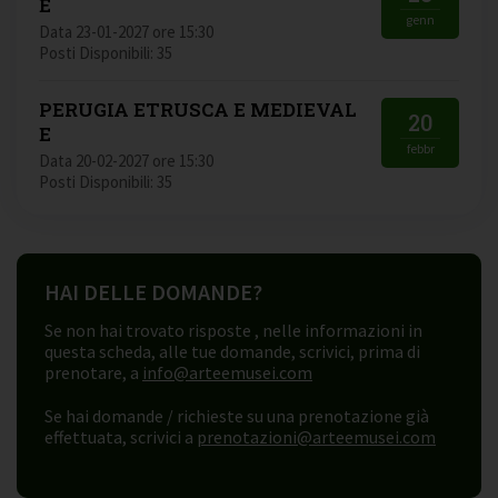
E
genn
Data 23-01-2027 ore 15:30
Posti Disponibili: 35
PERUGIA ETRUSCA E MEDIEVAL
20
E
febbr
Data 20-02-2027 ore 15:30
Posti Disponibili: 35
HAI DELLE DOMANDE?
Se non hai trovato risposte , nelle informazioni in
questa scheda, alle tue domande, scrivici, prima di
prenotare, a
info@arteemusei.com
Se hai domande / richieste su una prenotazione già
effettuata, scrivici a
prenotazioni@arteemusei.com