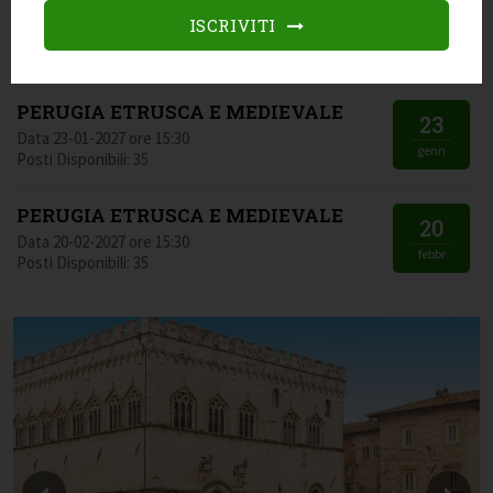
PERUGIA ETRUSCA E MEDIEVALE
05
ISCRIVITI
Data 05-12-2026 ore 15:30
dic
Posti Disponibili: 35
PERUGIA ETRUSCA E MEDIEVALE
23
Data 23-01-2027 ore 15:30
genn
Posti Disponibili: 35
PERUGIA ETRUSCA E MEDIEVALE
20
Data 20-02-2027 ore 15:30
febbr
Posti Disponibili: 35