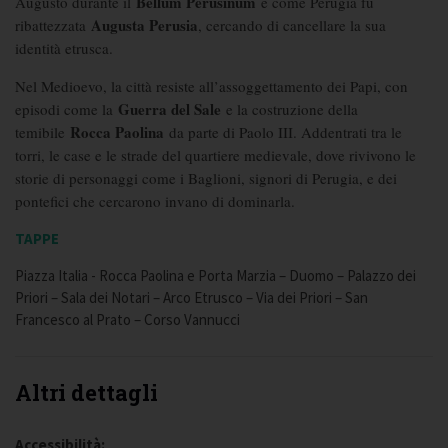
Bellum Perusinum
Augusto durante il
e come Perugia fu
Augusta Perusia
ribattezzata
, cercando di cancellare la sua
identità etrusca.
Nel Medioevo, la città resiste all’assoggettamento dei Papi, con
Guerra del Sale
episodi come la
e la costruzione della
Rocca Paolina
temibile
da parte di Paolo III. Addentrati tra le
torri, le case e le strade del quartiere medievale, dove rivivono le
storie di personaggi come i Baglioni, signori di Perugia, e dei
pontefici che cercarono invano di dominarla.
TAPPE
Piazza Italia - Rocca Paolina e Porta Marzia – Duomo – Palazzo dei
Priori – Sala dei Notari – Arco Etrusco – Via dei Priori – San
Francesco al Prato – Corso Vannucci
Altri dettagli
Accessibilità: