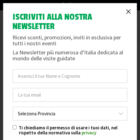
info@arteemusei.com
PERUGIA ETRUSCA E MEDIEVALE
ISCRIVITI ALLA NOSTRA
Tog
NEWSLETTER
L'ANIMA ANTICA DI UNA CITTA' RIBELLE
nav
Per info e dettagli scorri oltre le date e le foto
Ricevi sconti, promozioni, inviti in esclusiva per
tutti i nostri eventi
La Newsletter più numerosa d'Italia dedicata al
PERUGIA ETRUSCA E MEDIEVALE
19
mondo delle visite guidate
Data 19-09-2026 ore 15:30
sett
Posti Disponibili: 35
PERUGIA ETRUSCA E MEDIEVALE
24
Data 24-10-2026 ore 15:30
ott
Posti Disponibili: 35
PERUGIA ETRUSCA E MEDIEVALE
21
Data 21-11-2026 ore 15:30
nov
Posti Disponibili: 35
Ti chiediamo il permesso di usare i tuoi dati, nel
rispetto della normativa sulla
privacy