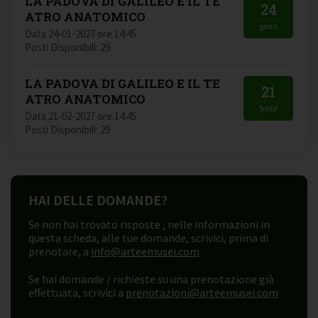
LA PADOVA DI GALILEO E IL TE
24
ATRO ANATOMICO
genn
Data 24-01-2027 ore 14:45
Posti Disponibili: 29
LA PADOVA DI GALILEO E IL TE
21
ATRO ANATOMICO
febbr
Data 21-02-2027 ore 14:45
Posti Disponibili: 29
HAI DELLE DOMANDE?
Se non hai trovato risposte , nelle informazioni in
questa scheda, alle tue domande, scrivici, prima di
prenotare, a
info@arteemusei.com
Se hai domande / richieste su una prenotazione già
effettuata, scrivici a
prenotazioni@arteemusei.com