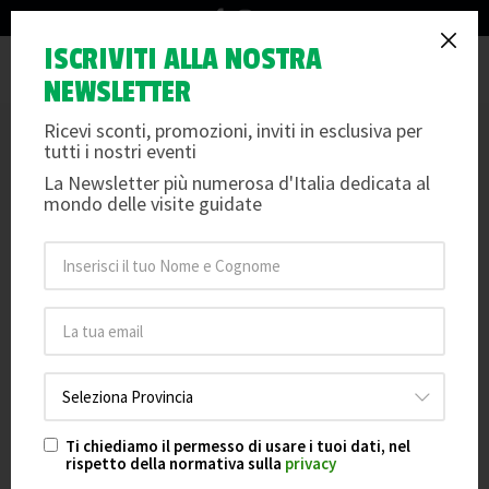
info@arteemusei.com
LA PADOVA DI GALILEO E IL TEATRO
ISCRIVITI ALLA NOSTRA
Tog
ANATOMICO
NEWSLETTER
nav
IL FASCINO DI PADOVA VISTA CON GLI OCCHI DEL GRANDE
Ricevi sconti, promozioni, inviti in esclusiva per
SCIENZIATO CHE QUI TRASCORSE I 18 ANNI MIGLIORI DELLA SUA
VITA
tutti i nostri eventi
Per info e dettagli scorri oltre le date e le foto
La Newsletter più numerosa d'Italia dedicata al
mondo delle visite guidate
LA PADOVA DI GALILEO E IL TEATRO
20
ANATOMICO
sett
Data 20-09-2026 ore 14:45
Posti Disponibili: 29
LA PADOVA DI GALILEO E IL TEATRO
18
ANATOMICO
ott
Data 18-10-2026 ore 14:45
Posti Disponibili: 29
Ti chiediamo il permesso di usare i tuoi dati, nel
rispetto della normativa sulla
privacy