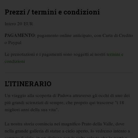
Prezzi / termini e condizioni
Intero 20 EUR
PAGAMENTO
: pagamento online anticipato, con Carta di Credito
o Paypal
Le prenotazioni e i pagamenti sono soggetti ai nostri
termini e
condizioni
L’ITINERARIO
Un viaggio alla scoperta di Padova attraverso gli occhi di uno dei
più grandi scienziati di sempre, che proprio qui trascorse "i 18
migliori anni della sua vita".
La nostra storia comincia nel magnifico Prato della Valle, dove
nella grande galleria di statue a cielo aperto, lo vedremo intento a
scrutare il cielo, in un dialogo con la volta celeste che lo portò a