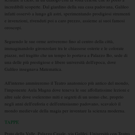
incredibili scoperte. Dal giardino della sua casa padovana, Galileo
infatti osservò a lungo gli astri, sperimentando prodigiosi strumenti
e invenzioni, rivenduti poi a caro prezzo, assieme ai suoi famosi
oroscopi.
Seguendo le sue orme arriveremo fino al centro della città,
immaginandolo gironzolare tra le chiassose osterie e le colorate
piazze, nel tragitto che un tempo lo portava a Palazzo Bo, sede di
una delle più prestigiose e libere università dell'epoca, dove
Galileo insegnava Matematica.
All'interno ammireremo il Teatro anatomico più antico del mondo,
l'imponente Aula Magna dove teneva le sue affollatissime lezioni e
altre sale dove sveleremo miti e segreti di un uomo che, proprio
negli anni dell'euforia e dell'entusiasmo padovano, scavalcò il
mondo medievale della magia per inventare la scienza moderna.
TAPPE
Prato della Valle, Palazzo Casale, via Galilei, Università con Teatro