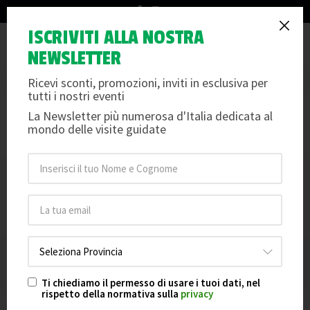
info@arteemusei.com
CITTADELLA E LE SUE MURA
ISCRIVITI ALLA NOSTRA
Tog
NEWSLETTER
IL TOUR DELLA CERCHIA MURARIA
nav
Per info e dettagli scorri oltre le date e le foto
Ricevi sconti, promozioni, inviti in esclusiva per
tutti i nostri eventi
La Newsletter più numerosa d'Italia dedicata al
Le date non sono disponibili per la prenotazione.
mondo delle visite guidate
Ti chiediamo il permesso di usare i tuoi dati, nel
rispetto della normativa sulla
privacy