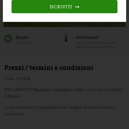
ISCRIVITI
Durata
Informazioni
100 minuti
Tour condotto da guida
abilitata con patentino
Prezzi / termini e condizioni
Costo 15 EUR
PAGAMENTO: Pagamento anticipato online, con Carta di Credito
o Paypal
Le prenotazioni e i pagamenti sono soggetti ai nostri
termini e
condizioni