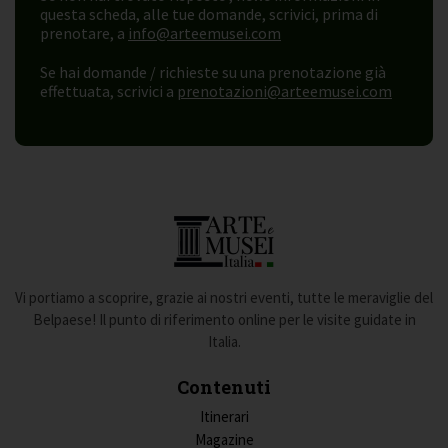
questa scheda, alle tue domande, scrivici, prima di
prenotare, a
info@arteemusei.com
Se hai domande / richieste su una prenotazione già
effettuata, scrivici a
prenotazioni@arteemusei.com
Vi portiamo a scoprire, grazie ai nostri eventi, tutte le meraviglie del
Belpaese! Il punto di riferimento online per le visite guidate in
Italia.
Contenuti
Itinerari
Magazine