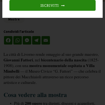
ISCRIVITI
Categories
Mostre
Condividi l'articolo
Facebook
WhatsApp
Messenger
Telegram
Email
La città di Livorno rende omaggio al suo grande maestro, 
Giovanni Fattori
bicentenario della nascita
, nel 
 (1825-
mostra monumentale ospitata a Villa 
1908), con una 
Mimbelli 
— il Museo Civico “G. Fattori” — che celebra il 
pittore dei Macchiaioli attraverso un ricco percorso 
artistico e culturale.
Cosa vedere alla mostra
200 opere
Più di 
 tra dipinti, disegni e acqueforti, 