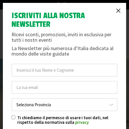
info@arteemusei.com
Giovanni Fattori - Una
ISCRIVITI ALLA NOSTRA
Tog
NEWSLETTER
rivoluzione in pittura: la
nav
mostra a Livorno
Ricevi sconti, promozioni, inviti in esclusiva per
tutti i nostri eventi
Giovedì 18 settembre 2025
/
Andrea Motta
La Newsletter più numerosa d'Italia dedicata al
mondo delle visite guidate
Ti chiediamo il permesso di usare i tuoi dati, nel
rispetto della normativa sulla
privacy