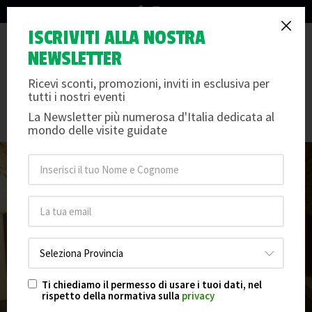
info@arteemusei.com
Benevento, il Museo Egizio
ISCRIVITI ALLA NOSTRA
Tog
NEWSLETTER
diventa realtà: un nuovo polo
nav
culturale nel cuore del Sannio
Ricevi sconti, promozioni, inviti in esclusiva per
tutti i nostri eventi
Mercoledì 26 febbraio 2025
/
Arte e Musei
La Newsletter più numerosa d'Italia dedicata al
mondo delle visite guidate
Ti chiediamo il permesso di usare i tuoi dati, nel
rispetto della normativa sulla
privacy