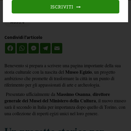
ISCRIVITI
Categories
Mostre
Condividi l'articolo
Facebook
WhatsApp
Messenger
Telegram
Email
Benevento si prepara a scrivere una pagina importante della sua 
Museo Egizio
storia culturale con la nascita del 
, un progetto 
ambizioso che promette di trasformare la città in un punto di 
riferimento per gli appassionati di arte e archeologia.
Massimo Osanna
direttore 
 Presentato ufficialmente da 
, 
generale dei Musei del Ministero della Cultura
, il nuovo museo 
sarà il secondo in Italia per importanza dopo quello di Torino, con 
una collezione di reperti egizi unici nel loro genere.