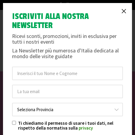
info@arteemusei.com
Andy Warhol a Ferrara: la
ISCRIVITI ALLA NOSTRA
Tog
NEWSLETTER
mostra ''Ladies and
nav
Gentlmenen'' a Palazzo dei
Ricevi sconti, promozioni, inviti in esclusiva per
tutti i nostri eventi
Diamanti
La Newsletter più numerosa d'Italia dedicata al
mondo delle visite guidate
Mercoledì 25 marzo 2026
/
Ti chiediamo il permesso di usare i tuoi dati, nel
rispetto della normativa sulla
privacy