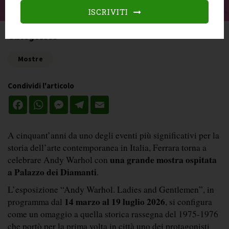
ISCRIVITI
Categories
Mostre
Condividi l'articolo
Facebook
WhatsApp
Messenger
Telegram
Email
A cinquant’anni da uno degli eventi più significativi per la 
storia dell’arte contemporanea in Italia, Ferrara torna a 
una grande mostra ospitata 
celebrare Andy Warhol con 
a Palazzo dei Diamanti
. 
L’esposizione “Andy Warhol. Ladies and Gentlemen”, in 
14 marzo al 19 luglio 2026
programma dal 
, si configura 
come un omaggio a quella storica rassegna del 1975-1976 
che portò per la prima volta in città uno dei protagonisti 