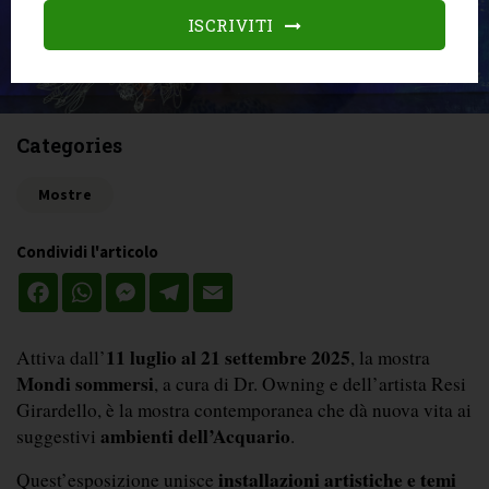
ISCRIVITI
Categories
Mostre
Condividi l'articolo
Facebook
WhatsApp
Messenger
Telegram
Email
11 luglio al 21 settembre 2025
Attiva dall’
, la mostra 
Mondi sommersi
, a cura di Dr. Owning e dell’artista Resi 
Girardello, è la mostra contemporanea che dà nuova vita ai 
ambienti dell’Acquario
suggestivi 
. 
installazioni artistiche e temi 
Quest’esposizione unisce 