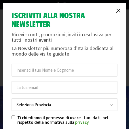
info@arteemusei.com
Alla scoperta dell’Acquario
ISCRIVITI ALLA NOSTRA
Tog
NEWSLETTER
Civico di Milano: la mostra
nav
Mondi Sommersi
Ricevi sconti, promozioni, inviti in esclusiva per
tutti i nostri eventi
Giovedì 19 giugno 2025
/
Aurora Liotti
La Newsletter più numerosa d'Italia dedicata al
mondo delle visite guidate
Un viaggio emozionante nel cuore di Milano, dove la
mostra contemporanea Mondi sommersi trasforma
l’Acquario Civico in uno spazio narrativo di arte,
biodiversità e meraviglia marina.
Ti chiediamo il permesso di usare i tuoi dati, nel
rispetto della normativa sulla
privacy