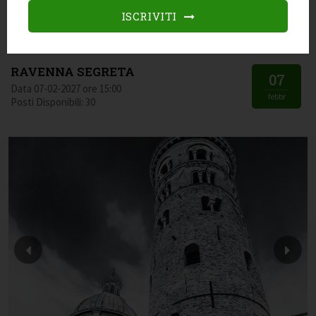
RAVENNA SEGRETA
17
ISCRIVITI
Data 17-01-2027 ore 15:00
genn
Posti Disponibili: 30
RAVENNA SEGRETA
07
Data 07-02-2027 ore 15:00
febbr
Posti Disponibili: 30