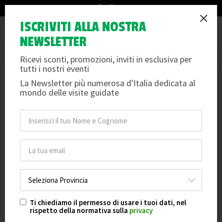
info@arteemusei.com
RAVENNA SEGRETA
ISCRIVITI ALLA NOSTRA
Tog
NEWSLETTER
UN ALTRO VOLTO DELLA CITTA' DEI MOSAICI
nav
Per info e dettagli scorri oltre le date e le foto
Ricevi sconti, promozioni, inviti in esclusiva per
tutti i nostri eventi
La Newsletter più numerosa d'Italia dedicata al
RAVENNA SEGRETA
10
mondo delle visite guidate
Data 10-10-2026 ore 15:00
ott
Posti Disponibili: 30
RAVENNA SEGRETA
01
Data 01-11-2026 ore 15:00
nov
Posti Disponibili: 30
RAVENNA SEGRETA
12
Data 12-12-2026 ore 15:00
dic
Posti Disponibili: 30
Ti chiediamo il permesso di usare i tuoi dati, nel
rispetto della normativa sulla
privacy