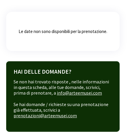
Le date non sono disponibili per la prenotazione.
HAI DELLE DOMANDE?
Se non hai trovato risposte , nelle informazioni
in questa scheda, alle tue domande, scrivici,
prima di prenotare, a
info@arteemusei.com
Se hai domande / richieste su una prenotazione
già effettuata, scrivici a
prenotazioni@arteemusei.com