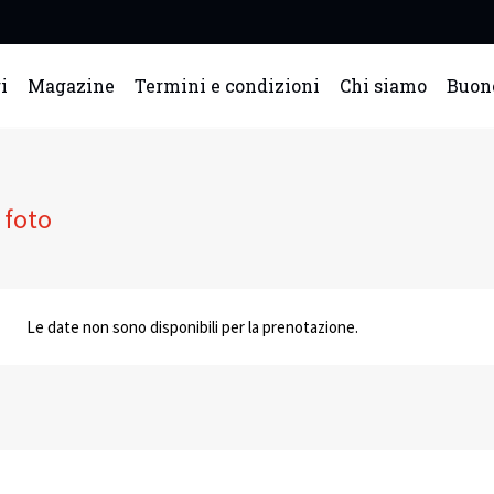
ISCRIVITI ALLA NOSTRA
i
Magazine
Termini e condizioni
Chi siamo
Buon
NEWSLETTER
Ricevi sconti, promozioni, inviti in esclusiva per tutti i
nostri eventi
e foto
La Newsletter più numerosa d'Italia dedicata al mondo
delle visite guidate
Le date non sono disponibili per la prenotazione.