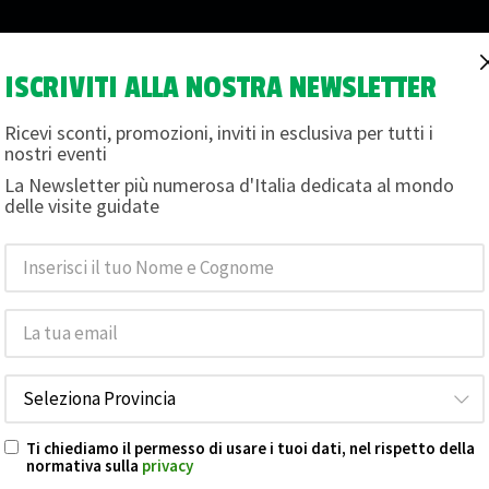
ISCRIVITI ALLA NOSTRA NEWSLETTER
i
Magazine
Termini e condizioni
Chi siamo
Buon
Ricevi sconti, promozioni, inviti in esclusiva per tutti i
nostri eventi
La Newsletter più numerosa d'Italia dedicata al mondo
LLA CATTEDRALE DI V
delle visite guidate
e foto
Le date non sono disponibili per la prenotazione.
Ti chiediamo il permesso di usare i tuoi dati, nel rispetto della
normativa sulla
privacy