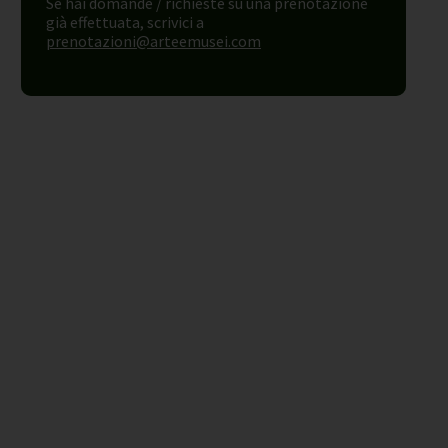
Se hai domande / richieste su una prenotazione
già effettuata, scrivici a
prenotazioni@arteemusei.com