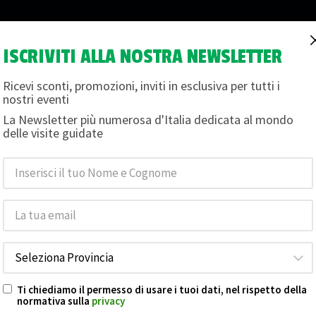
ISCRIVITI ALLA NOSTRA NEWSLETTER
i
Magazine
Termini e condizioni
Chi siamo
Buon
Ricevi sconti, promozioni, inviti in esclusiva per tutti i
nostri eventi
La Newsletter più numerosa d'Italia dedicata al mondo
RANEA
delle visite guidate
LUOGHI PIU' NASCOSTI
e foto
LA LUCCA SOTTERRANEA
25
Data 25-10-2026 ore 14:30
ott
Posti Disponibili: 30
Ti chiediamo il permesso di usare i tuoi dati, nel rispetto della
normativa sulla
privacy
LA LUCCA SOTTERRANEA