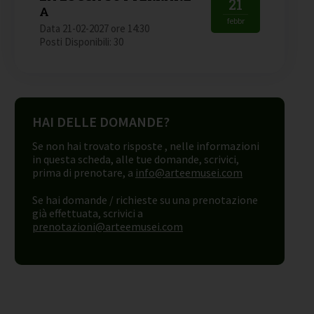
21
A
febbr
Data 21-02-2027 ore 14:30
Posti Disponibili: 30
HAI DELLE DOMANDE?
Se non hai trovato risposte , nelle informazioni
in questa scheda, alle tue domande, scrivici,
prima di prenotare, a
info@arteemusei.com
Se hai domande / richieste su una prenotazione
già effettuata, scrivici a
prenotazioni@arteemusei.com