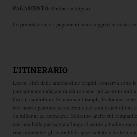
PAGAMENTO
: Online anticipato
Le prenotazioni e i pagamenti sono soggetti ai nostri
te
L’ITINERARIO
Lucca, città dalle antichissime origini, conserva sotto le 
parzialmente indagate di età romana: nel castrum militar
foro, il capitolium, le tabernae i templi, le domus, le te
Nel nostro percorso scenderemo nei sotterranei di una ch
da millenni ad attenderci. Saliremo anche sul campanile 
con una bella passeggiata lungo il centro cittadino ragg
rinascimentale: gli incredibili spazi voltati sotto le m