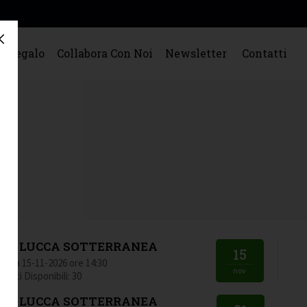
o Regalo
Collabora Con Noi
Newsletter
Contatti
LA LUCCA SOTTERRANEA
15
Data 15-11-2026 ore 14:30
nov
Posti Disponibili: 30
LA LUCCA SOTTERRANEA