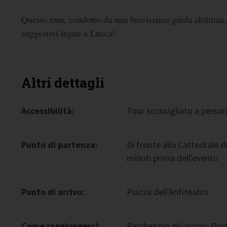
Questo tour, condotto da una bravissima guida abilitata,
suggestivi legati a Lucca!
Altri dettagli
Accessibilità:
Tour sconsigliato a persone
Punto di partenza:
Di fronte alla Cattedrale 
minuti prima dell'evento
Punto di arrivo:
Piazza dell'Anfiteatro
Come raggiungerci:
Parcheggio più vicino: Port