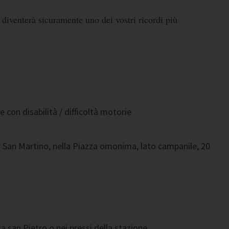
 diventerà sicuramente uno dei vostri ricordi più
 con disabilità / difficoltà motorie
di San Martino, nella Piazza omonima, lato campanile, 20
a san Pietro o nei pressi della stazione