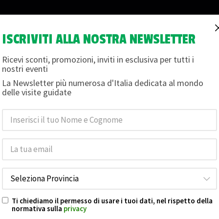
ISCRIVITI ALLA NOSTRA NEWSLETTER
i
Magazine
Termini e condizioni
Chi siamo
Buon
Ricevi sconti, promozioni, inviti in esclusiva per tutti i
nostri eventi
La Newsletter più numerosa d'Italia dedicata al mondo
delle visite guidate
e foto
Le date non sono disponibili per la prenotazione.
Ti chiediamo il permesso di usare i tuoi dati, nel rispetto della
normativa sulla
privacy