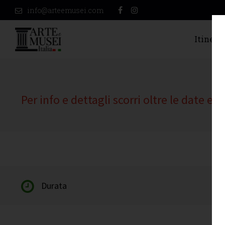
info@arteemusei.com
Itinerar
Per info e dettagli scorri oltre le date e l
Durata