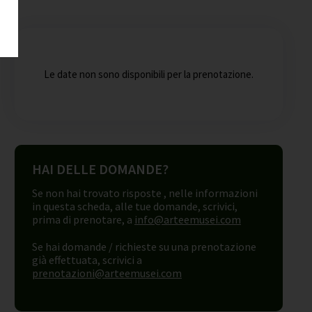
Le date non sono disponibili per la prenotazione.
HAI DELLE DOMANDE?
Se non hai trovato risposte , nelle informazioni
in questa scheda, alle tue domande, scrivici,
prima di prenotare, a
info@arteemusei.com
Se hai domande / richieste su una prenotazione
già effettuata, scrivici a
prenotazioni@arteemusei.com