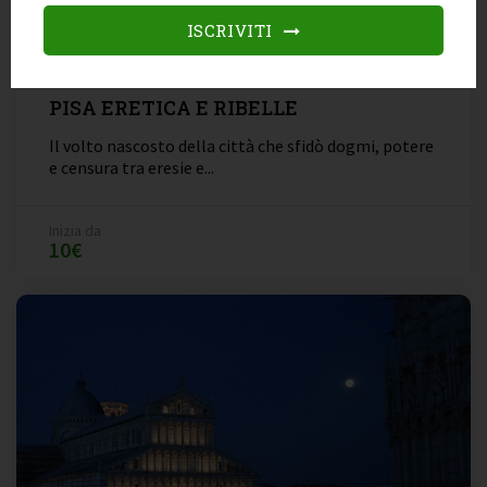
ISCRIVITI
PISA ERETICA E RIBELLE
Il volto nascosto della città che sfidò dogmi, potere
e censura tra eresie e...
Inizia da
10€