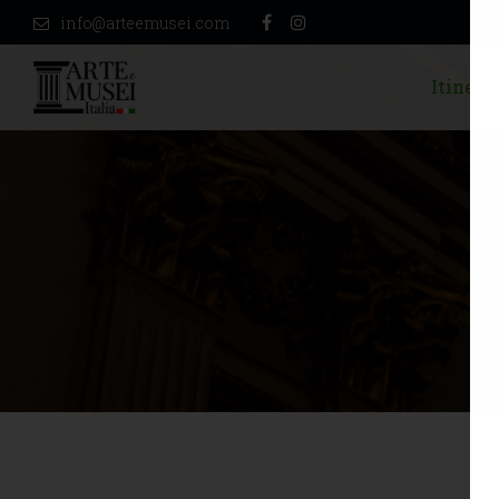
info@arteemusei.com
Itinerar