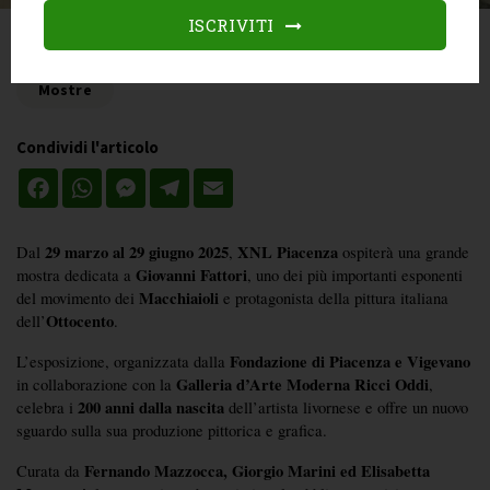
ISCRIVITI
Categories
Mostre
Condividi l'articolo
Facebook
WhatsApp
Messenger
Telegram
Email
29 marzo al 29 giugno 2025
XNL Piacenza
Dal 
, 
 ospiterà una grande 
Giovanni Fattori
mostra dedicata a 
, uno dei più importanti esponenti 
Macchiaioli
del movimento dei 
 e protagonista della pittura italiana 
Ottocento
dell’
. 
Fondazione di Piacenza e Vigevano
L’esposizione, organizzata dalla 
Galleria d’Arte Moderna Ricci Oddi
in collaborazione con la 
, 
200 anni dalla nascita
celebra i 
 dell’artista livornese e offre un nuovo 
sguardo sulla sua produzione pittorica e grafica.
Fernando Mazzocca, Giorgio Marini ed Elisabetta 
Curata da 