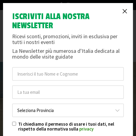
info@arteemusei.com
Giovanni Fattori: una grande
ISCRIVITI ALLA NOSTRA
Tog
NEWSLETTER
mostra a Piacenza per il
nav
bicentenario
Ricevi sconti, promozioni, inviti in esclusiva per
tutti i nostri eventi
Giovedì 20 febbraio 2025
/
Arte e Musei
La Newsletter più numerosa d'Italia dedicata al
mondo delle visite guidate
Ti chiediamo il permesso di usare i tuoi dati, nel
rispetto della normativa sulla
privacy