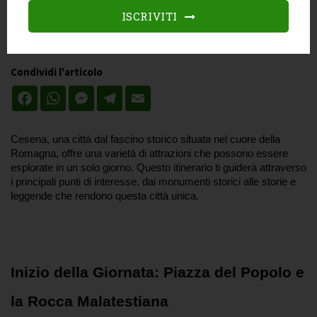
Categories
ISCRIVITI
Visite guidate
Condividi l'articolo
Facebook
WhatsApp
Messenger
Telegram
Email
Cesena, una città dal fascino storico situata nel cuore della 
Romagna, offre una varietà di attrazioni che possono essere 
esplorate in un solo giorno. Questo itinerario ti guiderà attraverso 
i principali punti di interesse, dai monumenti storici alle storie e 
leggende che rendono questa città unica. 
Inizio della Giornata: Piazza del Popolo e 
la Rocca Malatestiana