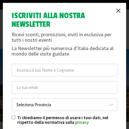
info@arteemusei.com
Cosa Vedere a Cesena in Un
ISCRIVITI ALLA NOSTRA
Tog
NEWSLETTER
Giorno: Un Itinerario Completo
nav
Ricevi sconti, promozioni, inviti in esclusiva per
Mercoledì 04 settembre 2024
/
Arte e Musei
tutti i nostri eventi
La Newsletter più numerosa d'Italia dedicata al
mondo delle visite guidate
Ti chiediamo il permesso di usare i tuoi dati, nel
rispetto della normativa sulla
privacy