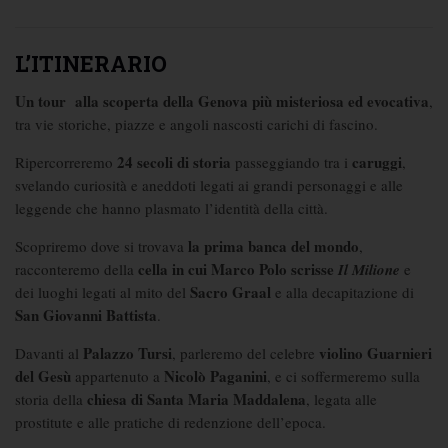
L’ITINERARIO
Un tour alla scoperta della Genova più misteriosa ed evocativa
,
tra vie storiche, piazze e angoli nascosti carichi di fascino.
24 secoli di storia
caruggi
Ripercorreremo
passeggiando tra i
,
svelando curiosità e aneddoti legati ai grandi personaggi e alle
leggende che hanno plasmato l’identità della città.
la prima banca del mondo
Scopriremo dove si trovava
,
cella in cui Marco Polo scrisse
racconteremo della
Il Milione
e
Sacro Graal
dei luoghi legati al mito del
e alla decapitazione di
San Giovanni Battista
.
Palazzo Tursi
violino Guarnieri
Davanti al
, parleremo del celebre
del Gesù
Nicolò Paganini
appartenuto a
, e ci soffermeremo sulla
chiesa di Santa Maria Maddalena
storia della
, legata alle
prostitute e alle pratiche di redenzione dell’epoca.