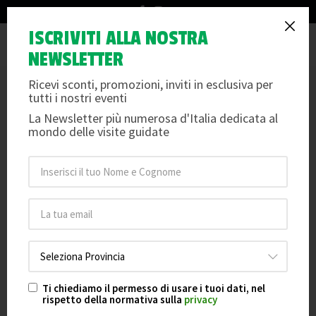
info@arteemusei.com
ISCRIVITI ALLA NOSTRA
×
Tog
La vendita dei biglietti è chiusa per questa data.
NEWSLETTER
nav
Ricevi sconti, promozioni, inviti in esclusiva per
GENOVA E I SUOI SEGRETI
tutti i nostri eventi
IL LATO NASCOSTO DELLA SUPERBA
La Newsletter più numerosa d'Italia dedicata al
Per info e dettagli scorri oltre le date e le foto
mondo delle visite guidate
GENOVA E I SUOI SEGRETI
12
Data 12-09-2026 ore 14:30
sett
Posti Disponibili: 40
GENOVA E I SUOI SEGRETI
18
Data 18-10-2026 ore 16:30
ott
Posti Disponibili: 40
Ti chiediamo il permesso di usare i tuoi dati, nel
rispetto della normativa sulla
privacy
GENOVA E I SUOI SEGRETI
21