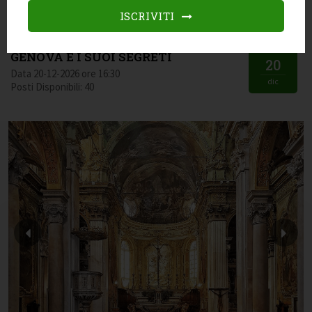
Data 21-11-2026 ore 16:30
ISCRIVITI
nov
Posti Disponibili: 40
GENOVA E I SUOI SEGRETI
20
Data 20-12-2026 ore 16:30
dic
Posti Disponibili: 40