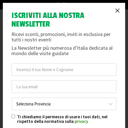
info@arteemusei.com
ISCRIVITI ALLA NOSTRA
×
Tog
La vendita dei biglietti è chiusa per questa data.
NEWSLETTER
nav
Ricevi sconti, promozioni, inviti in esclusiva per
IL TEATRO LA FENICE
tutti i nostri eventi
VI RACCONTIAMO TUTTI I SEGRETI DEL TEATRO LA FENICE
La Newsletter più numerosa d'Italia dedicata al
Per info e dettagli scorri oltre le date e le foto
mondo delle visite guidate
Le date non sono disponibili per la prenotazione.
Ti chiediamo il permesso di usare i tuoi dati, nel
rispetto della normativa sulla
privacy