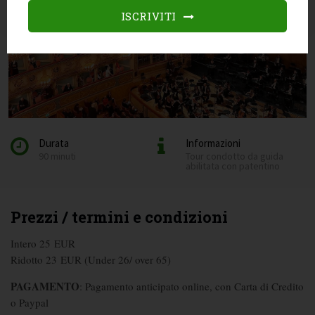
ISCRIVITI
Durata
Informazioni
90 minuti
Tour condotto da guida
abilitata con patentino
Prezzi / termini e condizioni
Intero 25 EUR
Ridotto 23 EUR (Under 26/ over 65)
PAGAMENTO
: Pagamento anticipato online, con Carta di Credito
o Paypal