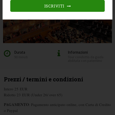
ISCRIVITI
Durata
Informazioni
90 minuti
Tour condotto da guida
abilitata con patentino
Prezzi / termini e condizioni
Intero 25 EUR
Ridotto 23 EUR (Under 26/ over 65)
PAGAMENTO
: Pagamento anticipato online, con Carta di Credito
o Paypal