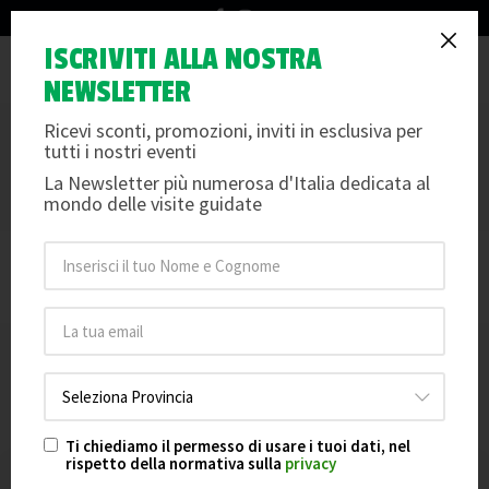
info@arteemusei.com
ISCRIVITI ALLA NOSTRA
×
Tog
La vendita dei biglietti è chiusa per questa data.
NEWSLETTER
nav
Ricevi sconti, promozioni, inviti in esclusiva per
IL TEATRO LA FENICE
tutti i nostri eventi
VI RACCONTIAMO TUTTI I SEGRETI DEL TEATRO LA FENICE
La Newsletter più numerosa d'Italia dedicata al
Per info e dettagli scorri oltre le date e le foto
mondo delle visite guidate
Le date non sono disponibili per la prenotazione.
Ti chiediamo il permesso di usare i tuoi dati, nel
rispetto della normativa sulla
privacy