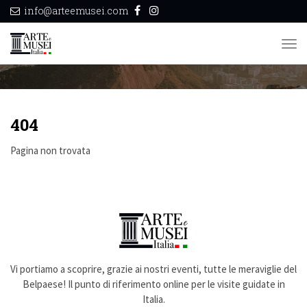
info@arteemusei.com
404
Tog
HOME
404
nav
404
Pagina non trovata
Vi portiamo a scoprire, grazie ai nostri eventi, tutte le meraviglie del
Belpaese! Il punto di riferimento online per le visite guidate in
Italia.