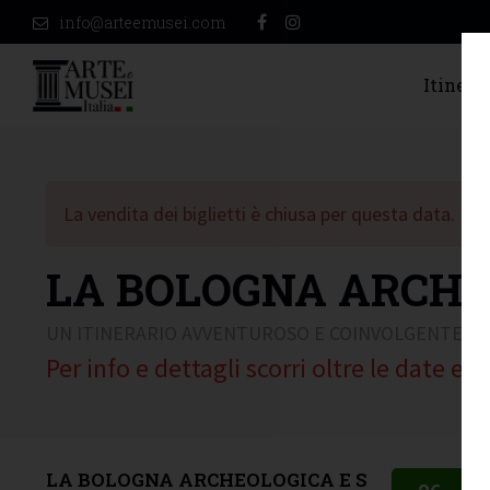
info@arteemusei.com
Itinerar
La vendita dei biglietti è chiusa per questa data.
LA BOLOGNA ARCHE
UN ITINERARIO AVVENTUROSO E COINVOLGENTE
Per info e dettagli scorri oltre le date e l
LA BOLOGNA ARCHEOLOGICA E S