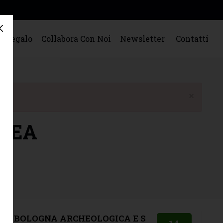
o Regalo
Collabora Con Noi
Newsletter
Contatti
×
NEA
LA BOLOGNA ARCHEOLOGICA E S