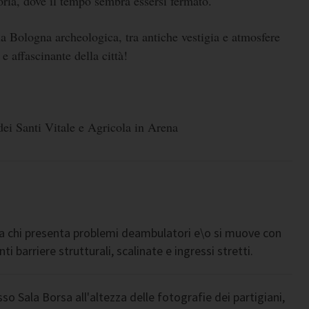
toria, dove il tempo sembra essersi fermato.
a Bologna archeologica, tra antiche vestigia e atmosfere
 e affascinante della città!
dei Santi Vitale e Agricola in Arena
a chi presenta problemi deambulatori e\o si muove con
ti barriere strutturali, scalinate e ingressi stretti.
o Sala Borsa all'altezza delle fotografie dei partigiani,