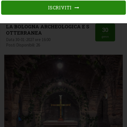
24
OTTERRANEA
ISCRIVITI
ott
Data 24-10-2026 ore 16:00
Posti Disponibili: 26
LA BOLOGNA ARCHEOLOGICA E S
30
OTTERRANEA
genn
Data 30-01-2027 ore 16:00
Posti Disponibili: 26