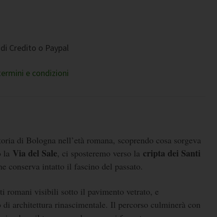
di Credito o Paypal
termini e condizioni
storia di Bologna nell’età romana, scoprendo cosa sorgeva
Via del Sale
cripta dei Santi
o la
, ci sposteremo verso la
he conserva intatto il fascino del passato.
sti romani visibili sotto il pavimento vetrato, e
 di architettura rinascimentale. Il percorso culminerà con