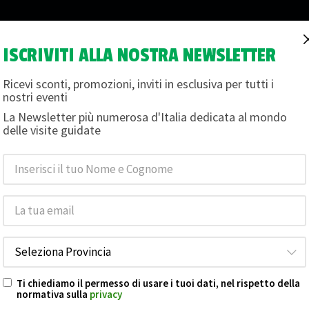
ISCRIVITI ALLA NOSTRA NEWSLETTER
i
Magazine
Termini e condizioni
Chi siamo
Buon
Ricevi sconti, promozioni, inviti in esclusiva per tutti i
nostri eventi
La Newsletter più numerosa d'Italia dedicata al mondo
delle visite guidate
OLOGICA E SOTTERRA
e foto
Ti chiediamo il permesso di usare i tuoi dati, nel rispetto della
normativa sulla
privacy
LA BOLOGNA ARCHEOLOGICA E S