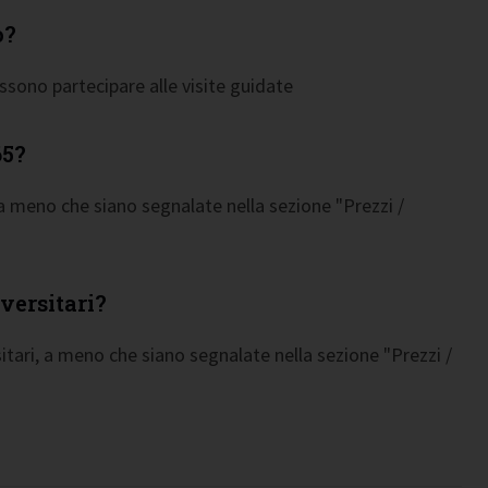
o?
ossono partecipare alle visite guidate
65?
 a meno che siano segnalate nella sezione "Prezzi /
versitari?
itari, a meno che siano segnalate nella sezione "Prezzi /