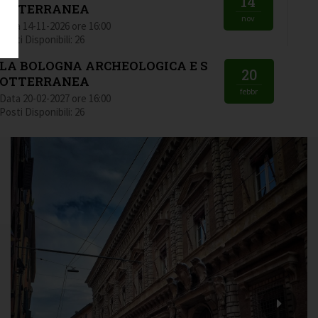
14
OTTERRANEA
nov
Data 14-11-2026 ore 16:00
Posti Disponibili: 26
LA BOLOGNA ARCHEOLOGICA E S
20
OTTERRANEA
febbr
Data 20-02-2027 ore 16:00
Posti Disponibili: 26