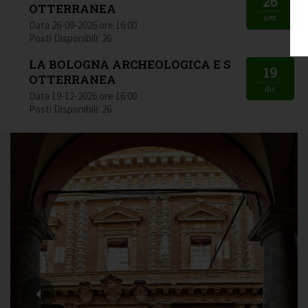
26
OTTERRANEA
sett
Data 26-09-2026 ore 16:00
Posti Disponibili: 26
LA BOLOGNA ARCHEOLOGICA E S
19
OTTERRANEA
dic
Data 19-12-2026 ore 16:00
Posti Disponibili: 26