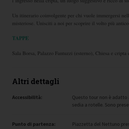
l’ingresso nella cripta, un luogo suggestivo e ricco di s
Un itinerario coinvolgente per chi vuole immergersi nell
misteriose. Unisciti a noi per scoprire il volto più antico
TAPPE
Sala Borsa, Palazzo Fantuzzi (esterno), Chiesa e cripta 
Altri dettagli
Accessibilità:
Questo tour non è adatto 
sedia a rotelle. Sono presen
Punto di partenza:
Piazzetta del Nettuno press