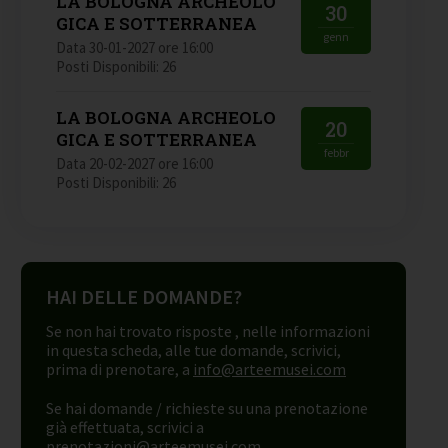
LA BOLOGNA ARCHEOLO
30
GICA E SOTTERRANEA
genn
Data 30-01-2027 ore 16:00
Posti Disponibili: 26
LA BOLOGNA ARCHEOLO
20
GICA E SOTTERRANEA
febbr
Data 20-02-2027 ore 16:00
Posti Disponibili: 26
HAI DELLE DOMANDE?
Se non hai trovato risposte , nelle informazioni
in questa scheda, alle tue domande, scrivici,
prima di prenotare, a
info@arteemusei.com
Se hai domande / richieste su una prenotazione
già effettuata, scrivici a
prenotazioni@arteemusei.com